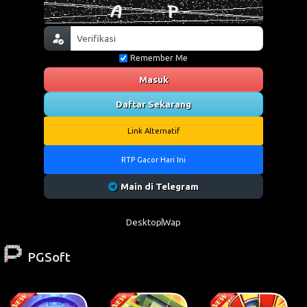
Remember Me
Masuk
Daftar Sekarang
Link Alternatif
RTP Gacor Hari Ini
Main di Telegram
Desktop
Wap
PGSoft