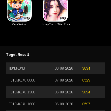
Gem Saviour
Honey Trap of Diao Chan
Togel Result
HONGKONG
06-08-2026
3634
TOTOMACAU 0000
07-08-2026
6529
TOTOMACAU 1300
06-08-2026
9894
TOTOMACAU 1600
06-08-2026
0597