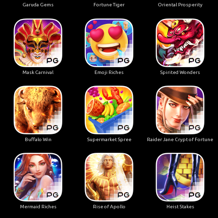
Garuda Gems
Fortune Tiger
Oriental Prosperity
Mask Carnival
Emoji Riches
Spirited Wonders
Buffalo Win
Supermarket Spree
Raider Jane Crypt of Fortune
Mermaid Riches
Rise of Apollo
Heist Stakes