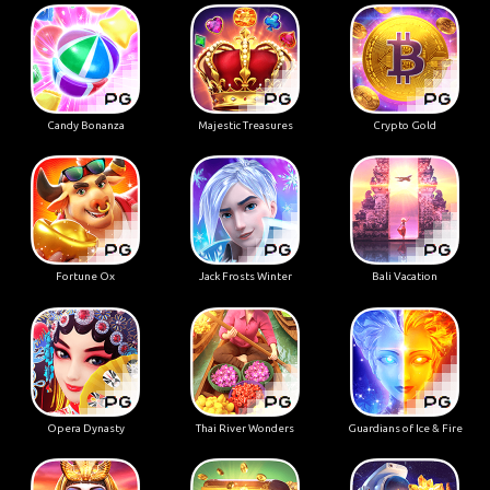
Candy Bonanza
Majestic Treasures
Crypto Gold
Fortune Ox
Jack Frosts Winter
Bali Vacation
Opera Dynasty
Thai River Wonders
Guardians of Ice & Fire