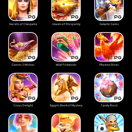
Secrets of Cleopatra
Jewels of Prosperity
Galactic Gems
Genies 3 Wishes
Wild Fireworks
Phoenix Rises
Circus Delight
Egypts Book of Mystery
Candy Burst