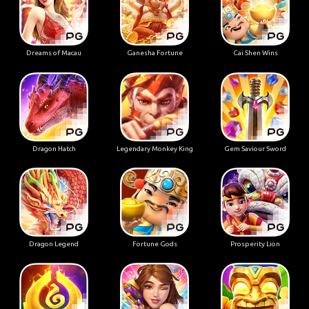
Dreams of Macau
Ganesha Fortune
Cai Shen Wins
Dragon Hatch
Legendary Monkey King
Gem Saviour Sword
Dragon Legend
Fortune Gods
Prosperity Lion