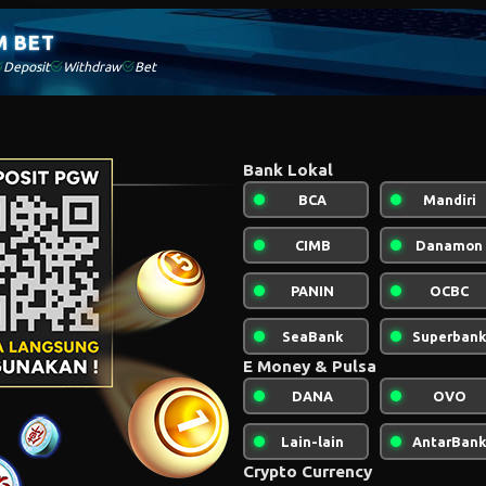
M BET
Deposit
Withdraw
Bet
Bank Lokal
BCA
Mandiri
CIMB
Danamon
PANIN
OCBC
SeaBank
Superbank
E Money & Pulsa
DANA
OVO
Lain-lain
AntarBank
Crypto Currency