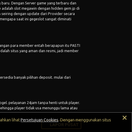
g baru. Dengan Server game yang terbaru dan
pe adalah slot megawin dengan hidden gem jp di
h seiring dengan update dari Provider secara
mengapa saat ini gegeslot sangat diminati
enangan para member entah berapapun itu PASTI
adalah situs yang aman dan resmi, jadi member
.
rsedia banyak pilihan deposit. mulai dari
gel. pelayanan 24jam tanpa henti untuk player.
ehingga player tidak usa menunggu lama atau
×
ahkan lihat
Persetujuan Cookies
. Dengan menggunakan situs
LAPOR PUSAT