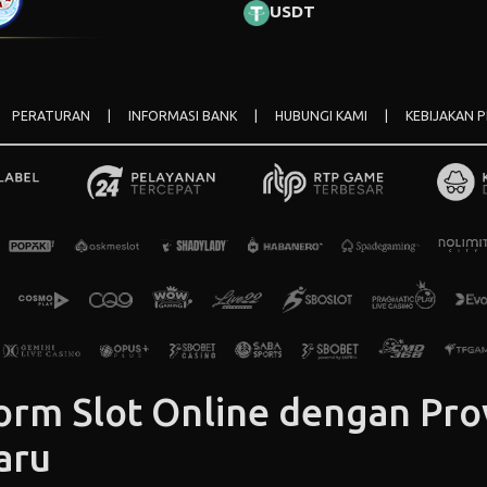
USDT
PERATURAN
|
INFORMASI BANK
|
HUBUNGI KAMI
|
KEBIJAKAN P
orm Slot Online dengan Pro
aru