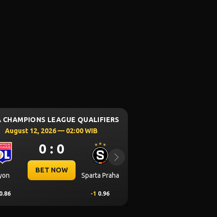
7/8/2026
A CHAMPIONS LEAGUE QUALIFIERS
August 11, 2026 — 22:59 WIB
0 : 0
Next
BET NOW
Union Saint-
 Glimt
Gilloise
5
0.82
-0.75
1.00