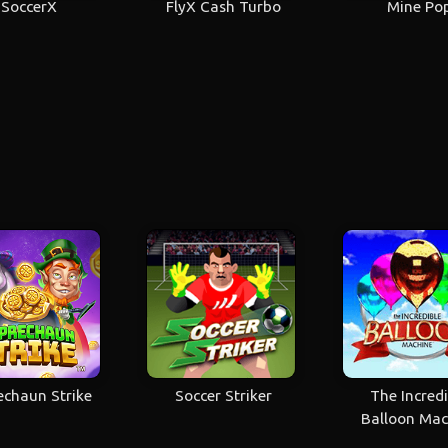
SoccerX
FlyX Cash Turbo
Mine Po
echaun Strike
Soccer Striker
The Incredi
Balloon Mac