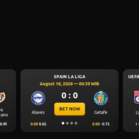
26
8/8/2026
8/8/2026
8/8/2026
7/8/2026
IERS
UEFA CHAMPIONS LEAGUE QUALIFIERS
UEF
August 12, 2026 — 01:15 WIB
0 : 0
BET NOW
Slovan
bahce
Mjallby
Bodo
Bratislava
.87
0.5
0.83
-0.5
0.99
0.7