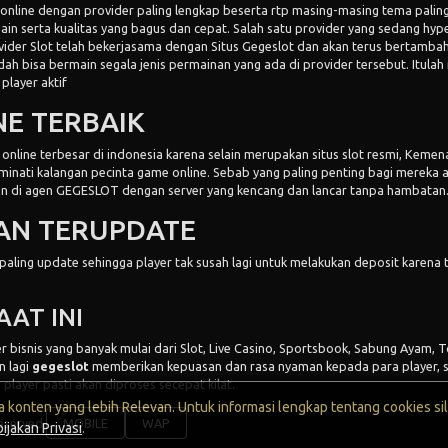
online dengan provider paling lengkap beserta rtp masing-masing tema palin
ain serta kualitas yang bagus dan cepat. Salah satu provider yang sedang hy
rovider Slot telah bekerjasama dengan Situs Gegeslot dan akan terus bertamba
h bisa bermain segala jenis permainan yang ada di provider tersebut. Itulah 
player aktif
E TERBAIK
nline terbesar di indonesia karena selain merupakan situs slot resmi, Kem
inati kalangan pecinta game online. Sebab yang paling penting bagi mereka 
ain di agen GEGESLOT dengan server yang kencang dan lancar tanpa hambatan
AN TERUPDATE
ling update sehingga player tak susah lagi untuk melakukan deposit karena te
AAT INI
bisnis yang banyak mulai dari Slot, Live Casino, Sportsbook, Sabung Ayam, To
n lagi
gegeslot
memberikan kepuasan dan rasa nyaman kepada para player, s
player pasti akan diproses secepat kilat.
 konten yang lebih Relevan. Untuk informasi lengkap tentang cookies sil
Reserved.
MOBILE
WAP
ijakan Privasi
.