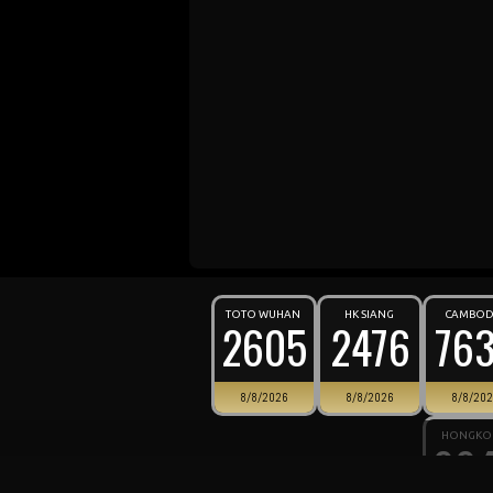
TOTO WUHAN
HK SIANG
CAMBOD
2605
2476
76
8/8/2026
8/8/2026
8/8/20
HONGKO
99