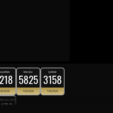
ALAYSIA
MACAU
QATAR
218
5825
3158
/8/2026
7/8/2026
7/8/2026
MACAU 2200
178