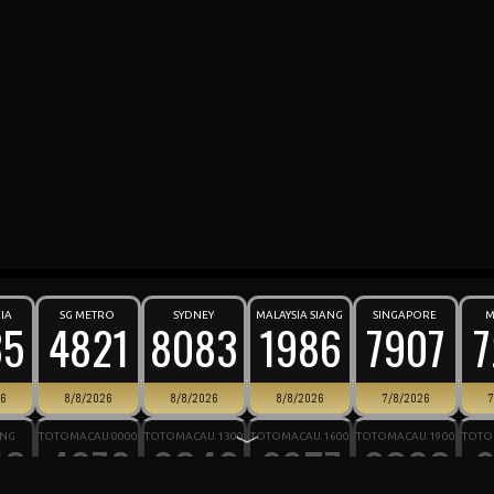
IA
SG METRO
SYDNEY
MALAYSIA SIANG
SINGAPORE
M
35
4821
8083
1986
7907
7
26
8/8/2026
8/8/2026
8/8/2026
7/8/2026
7
NG
TOTOMACAU 0000
TOTOMACAU 1300
TOTOMACAU 1600
TOTOMACAU 1900
TOTO
43
4072
0342
2957
6303
9