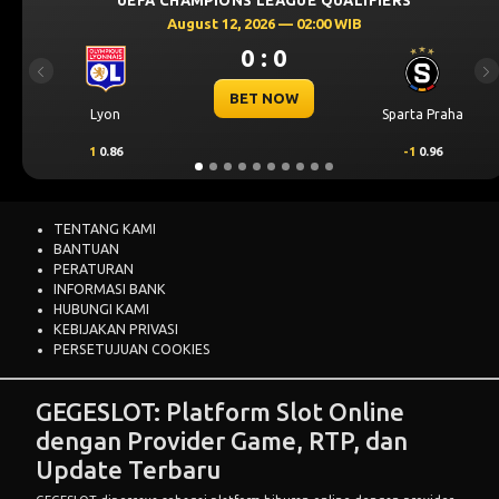
S LEAGUE QUALIFIERS
UEFA CHAMPIONS 
 2026 — 02:00 WIB
August 12, 2
0 : 0
0
Previous
Ne
ET NOW
BE
Sparta Praha
SK Sturm Graz
-1
0.96
-0.5
0.95
TENTANG KAMI
BANTUAN
PERATURAN
INFORMASI BANK
HUBUNGI KAMI
KEBIJAKAN PRIVASI
PERSETUJUAN COOKIES
GEGESLOT: Platform Slot Online
dengan Provider Game, RTP, dan
Update Terbaru