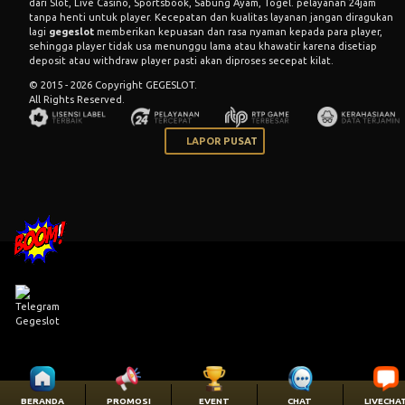
dari Slot, Live Casino, Sportsbook, Sabung Ayam, Togel. pelayanan 24jam
tanpa henti untuk player. Kecepatan dan kualitas layanan jangan diragukan
lagi
gegeslot
memberikan kepuasan dan rasa nyaman kepada para player,
sehingga player tidak usa menunggu lama atau khawatir karena disetiap
deposit atau withdraw player pasti akan diproses secepat kilat.
© 2015 - 2026 Copyright GEGESLOT.
All Rights Reserved.
LAPOR PUSAT
BERANDA
PROMOSI
EVENT
CHAT
LIVECHA