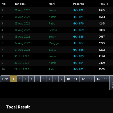
No
Tanggal
Hari
Pasaran
Result
1
07 Aug 2026
Jumat
HK - 872
9943
2
06 Aug 2026
Kamis
HK - 871
3634
3
05 Aug 2026
Rabu
HK - 870
4245
4
04 Aug 2026
Selasa
HK - 869
8053
5
03 Aug 2026
Senin
HK - 868
0087
6
02 Aug 2026
Minggu
HK - 867
6723
7
01 Aug 2026
Sabtu
HK - 866
7292
8
31 Jul 2026
Jumat
HK - 865
1140
9
30 Jul 2026
Kamis
HK - 864
0409
10
29 Jul 2026
Rabu
HK - 863
5305
First
1
2
3
4
5
6
7
8
9
10
11
12
13
14
15
(
)
Togel Result