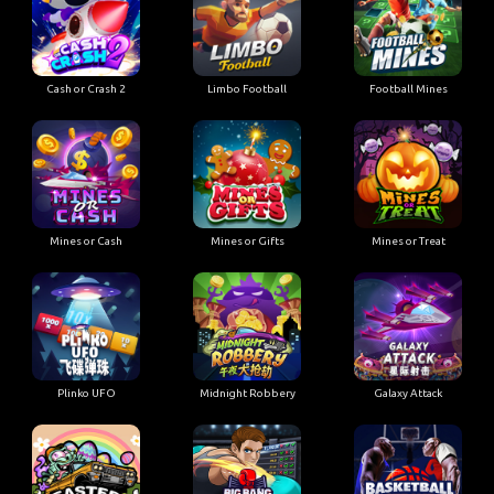
Cash or Crash 2
Limbo Football
Football Mines
Mines or Cash
Mines or Gifts
Mines or Treat
Plinko UFO
Midnight Robbery
Galaxy Attack