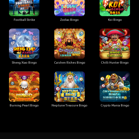
Football Strike
Zodiac Bingo
Koi Bingo
Sheng Xiao Bingo
Caishen Riches Bingo
Chilli Hunter Bingo
Burning Pearl Bingo
Neptune Treasure Bingo
Crypto Mania Bingo