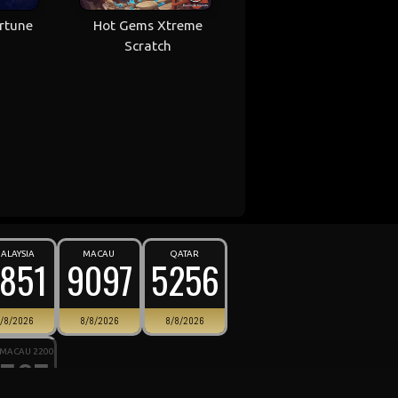
rtune
Hot Gems Xtreme
Scratch
ALAYSIA
MACAU
QATAR
851
9097
5256
/8/2026
8/8/2026
8/8/2026
MACAU 2200
525