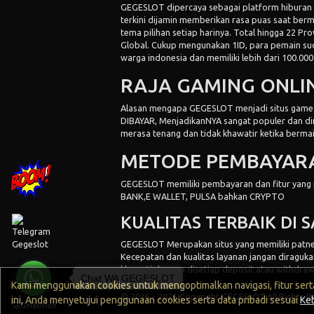
GEGESLOT
dipercaya sebagai platform hiburan 
terkini dijamin memberikan rasa puas saat berm
tema pilihan setiap harinya. Total hingga 22 P
Global. Cukup mengunakan 1ID, para pemain suda
warga indonesia dan memiliki lebih dari 100.000 
RAJA GAMING ONLIN
Alasan mengapa GEGESLOT menjadi situs game o
DIBAYAR, MenjadikanNYA sangat populer dan dim
merasa tenang dan tidak khawatir ketika berm
METODE PEMBAYAR
GEGESLOT memiliki pembayaran dan fitur yang pa
BANK,E WALLET, PULSA bahkan CRYPTO
KUALITAS TERBAIK DI S
GEGESLOT Merupakan situs yang memiliki patner 
Kecepatan dan kualitas layanan jangan diraguka
khawatir karena disetiap deposit atau withdraw 
Chat WA GEGESLOT
Kami menggunakan cookies untuk mengoptimalkan navigasi, fitur serta
© 2015 - 2026 Copyright GEGESLOT.
All Rights 
ini, Anda menyetujui penggunaan cookies serta data pribadi sesuai
Keb