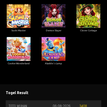
Sushi Master
Demon Slayer
Clover Cottage
Cookie Wonderland
Aladdin's Lamp
Togel Result
-08-2026
HONGKONG
05-08-20
3408