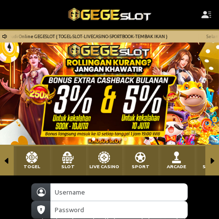
i Online GEGESLOT { TOGEL-SLOT-LIVECASINO-SPORTBOOK-TEMBAK IKAN }
Selamat Datan
TOGEL
SLOT
LIVE CASINO
SPORT
ARCADE
SABU