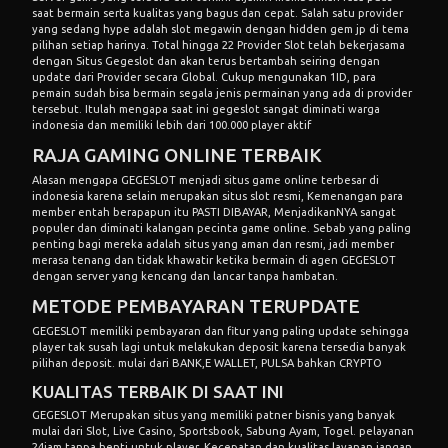
saat bermain serta kualitas yang bagus dan cepat. Salah satu provider
yang sedang hype adalah slot megawin dengan hidden gem jp di tema
pilihan setiap harinya. Total hingga 22 Provider Slot telah bekerjasama
dengan Situs Gegeslot dan akan terus bertambah seiring dengan
update dari Provider secara Global. Cukup mengunakan 1ID, para
pemain sudah bisa bermain segala jenis permainan yang ada di provider
tersebut. Itulah mengapa saat ini gegeslot sangat diminati warga
indonesia dan memiliki lebih dari 100.000 player aktif
RAJA GAMING ONLINE TERBAIK
Alasan mengapa GEGESLOT menjadi situs game online terbesar di
indonesia karena selain merupakan situs slot resmi, Kemenangan para
member entah berapapun itu PASTI DIBAYAR, MenjadikanNYA sangat
populer dan diminati kalangan pecinta game online. Sebab yang paling
penting bagi mereka adalah situs yang aman dan resmi, jadi member
merasa tenang dan tidak khawatir ketika bermain di agen GEGESLOT
dengan server yang kencang dan lancar tanpa hambatan.
METODE PEMBAYARAN TERUPDATE
GEGESLOT memiliki pembayaran dan fitur yang paling update sehingga
player tak susah lagi untuk melakukan deposit karena tersedia banyak
pilihan deposit. mulai dari BANK,E WALLET, PULSA bahkan CRYPTO
KUALITAS TERBAIK DI SAAT INI
GEGESLOT Merupakan situs yang memiliki patner bisnis yang banyak
mulai dari Slot, Live Casino, Sportsbook, Sabung Ayam, Togel. pelayanan
24jam tanpa henti untuk player. Kecepatan dan kualitas layanan jangan