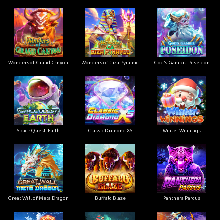
Wonders of Grand Canyon
Wonders of Giza Pyramid
God's Gambit: Poseidon
Space Quest: Earth
Classic Diamond X5
Winter Winnings
Great Wall of Meta Dragon
Buffalo Blaze
Panthera Pardus