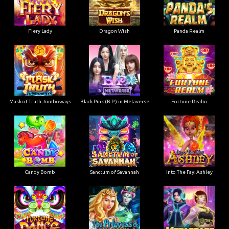
Fiery Lady
Dragon Wish
Panda Realm
Mask of Truth Jumboways
Black Pink (B.P.) in Metaverse
Fortune Realm
Candy Bomb
Sanctum of Savannah
Into The Fay: Ashley