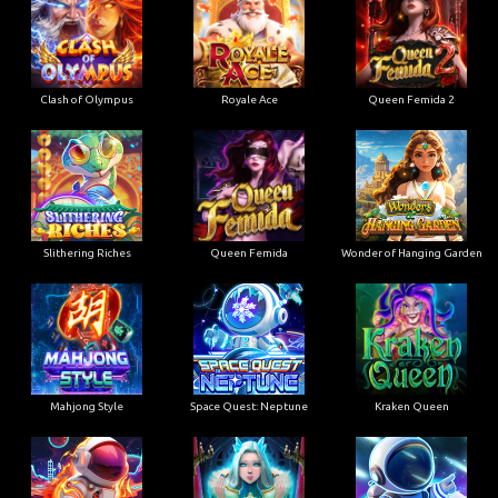
Clash of Olympus
Royale Ace
Queen Femida 2
Slithering Riches
Queen Femida
Wonder of Hanging Garden
Mahjong Style
Space Quest: Neptune
Kraken Queen