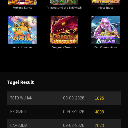
Fortune Dance
Princess and the Evil Witch
Meta Space
Axie Universe
Dragon's Treasure
Oni Cosmic Atlas
Togel Result
HONGKONG
08-08-2026
2797
TOTOMACAU 0000
09-08-2026
5131
TOTOMACAU 1300
08-08-2026
0342