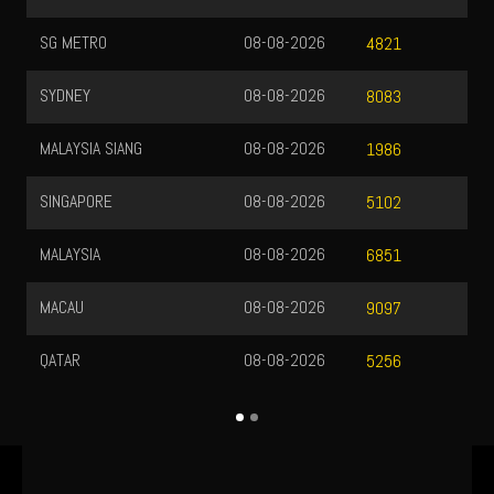
TOTOMACAU 1600
08-08-2026
2957
TOTOMACAU 1900
08-08-2026
9031
TOTOMACAU 2200
08-08-2026
6525