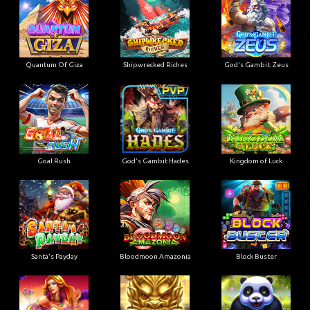
Quantum Of Giza
Shipwrecked Riches
God's Gambit: Zeus
Goal Rush
God's Gambit Hades
Kingdom of Luck
Santa's Payday
Bloodmoon Amazonia
Block Buster