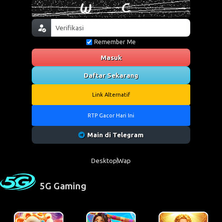
Remember Me
Masuk
Daftar Sekarang
Link Alternatif
RTP Gacor Hari Ini
Main di Telegram
Desktop
Wap
5G Gaming