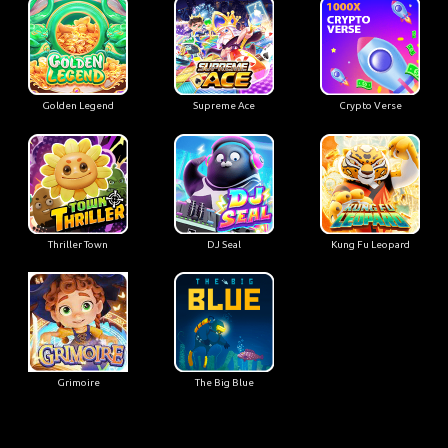
Golden Legend
Supreme Ace
Crypto Verse
Thriller Town
DJ Seal
Kung Fu Leopard
Grimoire
The Big Blue