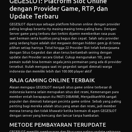
GEGESLOT: Platform Slot Online
dengan Provider Game, RTP, dan
Update Terbaru
GEGESLOT
dipercaya sebagai platform hiburan online dengan provider
paling lengkap beserta rtp masing-masing tema paling baru. Dengan
Server game yang terbaru dan terkini dijamin memberikan rasa puas
saat bermain serta kualitas yang bagus dan cepat. Salah satu provider
yang sedang hype adalah slot megawin dengan hidden gem jp di tema
pilihan setiap harinya. Total hingga 22 Provider Slot telah bekerjasama
dengan Situs Gegeslot dan akan terus bertambah seiring dengan
update dari Provider secara Global. Cukup mengunakan 1ID, para
pemain sudah bisa bermain segala jenis permainan yang ada di provider
tersebut. Itulah mengapa saat ini gegeslot sangat diminati warga
indonesia dan memiliki lebih dari 100.000 player aktif
RAJA GAMING ONLINE TERBAIK
Alasan mengapa GEGESLOT menjadi situs game online terbesar di
indonesia karena selain merupakan situs slot resmi, Kemenangan para
member entah berapapun itu PASTI DIBAYAR, MenjadikanNYA sangat
populer dan diminati kalangan pecinta game online. Sebab yang paling
penting bagi mereka adalah situs yang aman dan resmi, jadi member
merasa tenang dan tidak khawatir ketika bermain di agen GEGESLOT
dengan server yang kencang dan lancar tanpa hambatan.
METODE PEMBAYARAN TERUPDATE
GEGESLOT memiliki pembayaran dan fitur yang paling update sehingga