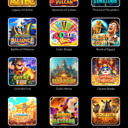
Legacy Of Aztec
Hammer of Vulcan
Throne of Poseidon
Battle of Alliance
Color Bingo
Book of Egypt
Give Me Fire
Gems Miner
Opera Panda