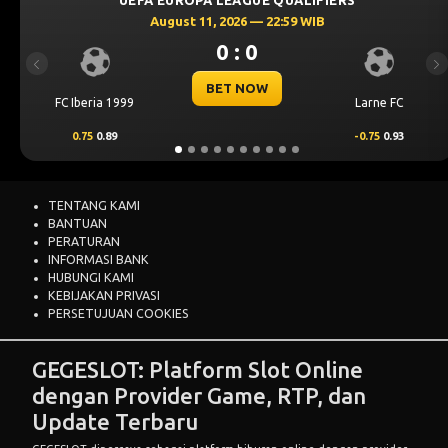
LEAGUE QUALIFIERS
UEFA CHAMPIONS 
 2026 — 22:59 WIB
August 11, 2
0 : 0
0
Previous
Ne
ET NOW
BE
Larne FC
Bodo Glimt
-0.75
0.93
0.75
0.77
TENTANG KAMI
BANTUAN
PERATURAN
INFORMASI BANK
HUBUNGI KAMI
KEBIJAKAN PRIVASI
PERSETUJUAN COOKIES
GEGESLOT: Platform Slot Online
dengan Provider Game, RTP, dan
Update Terbaru