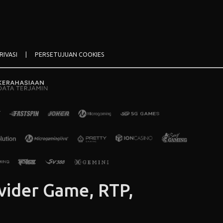
Punk Toilet
RIVASI
|
PERSETUJUAN COOKIES
Hole
Dragon Tribe
vider Game, RTP,