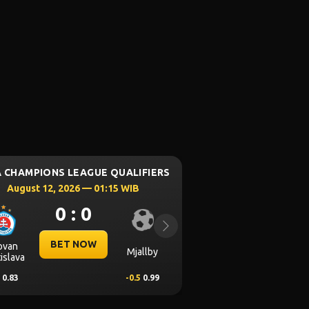
6/8/2026
, or
Tombstone Slaughter
FOOTBALL F24 INTERNATIONAL
FRIENDLY
August 7, 2026 — 14:15 WIB
0 : 1
Next
BET NOW
oland
e-Belgium
0
0.70
0.00
-0.94
ce
San Quentin 2: Death