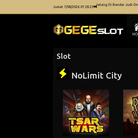
Selamat Datang Di Bandar Judi Online 
Jumat 7/08/2026 07:28:24
HO
Slot
NoLimit City