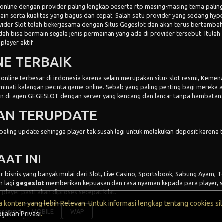
k Snake 2000
D Day
Land of the 
online dengan provider paling lengkap beserta rtp masing-masing tema palin
ain serta kualitas yang bagus dan cepat. Salah satu provider yang sedang hy
rovider Slot telah bekerjasama dengan Situs Gegeslot dan akan terus bertamba
h bisa bermain segala jenis permainan yang ada di provider tersebut. Itulah 
player aktif
E TERBAIK
nline terbesar di indonesia karena selain merupakan situs slot resmi, Kem
inati kalangan pecinta game online. Sebab yang paling penting bagi mereka 
ain di agen GEGESLOT dengan server yang kencang dan lancar tanpa hambatan
Road Kill
Ugliest Catch
Space Don
AN TERUPDATE
ling update sehingga player tak susah lagi untuk melakukan deposit karena te
AAT INI
bisnis yang banyak mulai dari Slot, Live Casino, Sportsbook, Sabung Ayam, To
n lagi
gegeslot
memberikan kepuasan dan rasa nyaman kepada para player, s
player pasti akan diproses secepat kilat.
 konten yang lebih Relevan. Untuk informasi lengkap tentang cookies sil
nty Hunters
The Cage
Pearl Har
ijakan Privasi
.
Reserved.
MOBILE
WAP