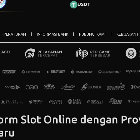
Possessed
Nine To Five
Serial
Crypto Currency
USDT
PERATURAN
|
INFORMASI BANK
|
HUBUNGI KAMI
|
KEBIJAKAN P
tious 5 xWays
Folsom Prison
Fire in the 
xBomb
orm Slot Online dengan Pro
aru