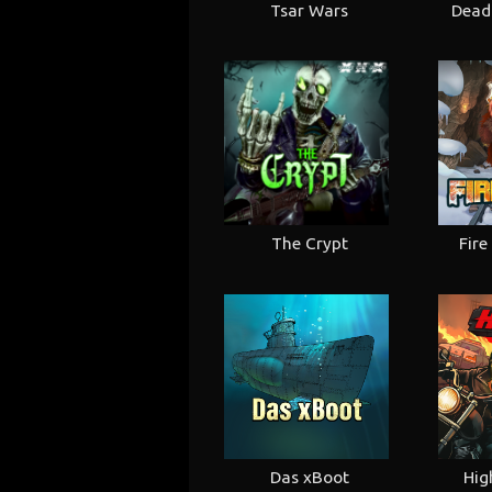
Tsar Wars
Dead
The Crypt
Fire
Das xBoot
Hig