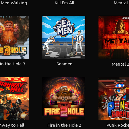
 Men Walking
Kill Em All
Mental
 in the Hole 3
Seamen
Mental 
hway to Hell
Fire in the Hole 2
Punk Rocke