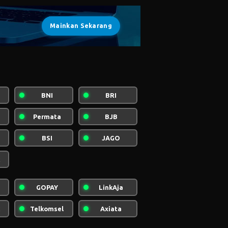
Row
Mainkan Sekarang
BNI
BRI
Kenneth Must Die
Permata
BJB
BSI
JAGO
GOPAY
LinkAja
Telkomsel
Axiata